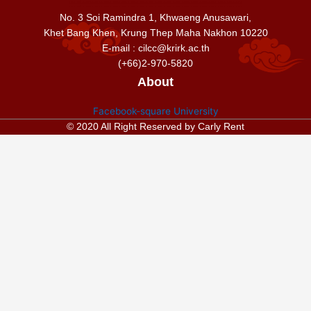
No. 3 Soi Ramindra 1, Khwaeng Anusawari,
Khet Bang Khen, Krung Thep Maha Nakhon 10220
E-mail : cilcc@krirk.ac.th
(+66)2-970-5820
About
Facebook-square
University
© 2020 All Right Reserved by Carly Rent